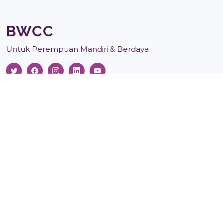
BWCC
Untuk Perempuan Mandiri & Berdaya
Tautan
Tentang Kami
Tim Kami
Berita & Artikel
Laporan Umum
Publikasi Lain
Donasi